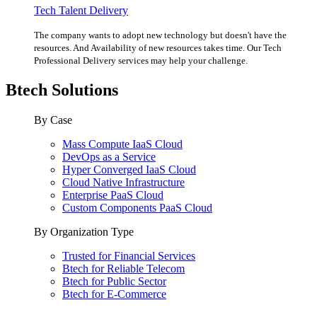
Tech Talent Delivery
The company wants to adopt new technology but doesn't have the
resources. And Availability of new resources takes time. Our Tech
Professional Delivery services may help your challenge.
Btech Solutions
By Case
Mass Compute IaaS Cloud
DevOps as a Service
Hyper Converged IaaS Cloud
Cloud Native Infrastructure
Enterprise PaaS Cloud
Custom Components PaaS Cloud
By Organization Type
Trusted for Financial Services
Btech for Reliable Telecom
Btech for Public Sector
Btech for E-Commerce