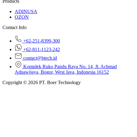
Products
ADINUSA
OZON
Contact Info
+62-251-8399-300
+62-811-1123-242
contact@btech.id
Komplek Ruko Pandu Raya No. 14, Jl. Achmad
Adnawijaya, Bogor, West Java, Indonesia 16152
Copyright © 2026 PT. Boer Technology