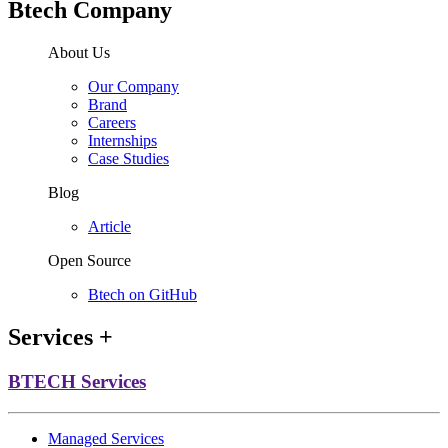
Btech Company
About Us
Our Company
Brand
Careers
Internships
Case Studies
Blog
Article
Open Source
Btech on GitHub
Services
+
BTECH Services
Managed Services