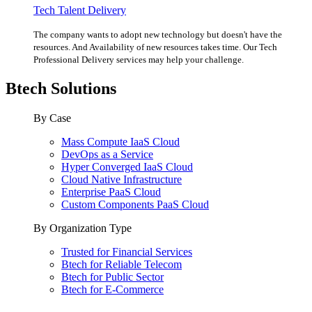
Tech Talent Delivery
The company wants to adopt new technology but doesn't have the
resources. And Availability of new resources takes time. Our Tech
Professional Delivery services may help your challenge.
Btech Solutions
By Case
Mass Compute IaaS Cloud
DevOps as a Service
Hyper Converged IaaS Cloud
Cloud Native Infrastructure
Enterprise PaaS Cloud
Custom Components PaaS Cloud
By Organization Type
Trusted for Financial Services
Btech for Reliable Telecom
Btech for Public Sector
Btech for E-Commerce