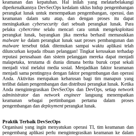
keamanan dan kepatuhan. Hal inilah yang melatarbelakangi
diperkenalkannya DevSecOps kedalam siklus hidup pengembangan
perangkat lunak untuk menempatkan pengembangan, operasi, dan
keamanan dalam satu atap, dan dengan proses itu dapat
meningkatkan
cybersecurity
dari sebuah perangkat lunak. Para
pelaku
cybercrime
selalu mencari cara untuk mengeksploitasi
perangkat lunak, bayangkan jika mereka berhasil memasukkan
malware
ke dalam perangkat lunak saat proses pembangunan dan
malware
tersebut tidak ditemukan sampai waktu aplikasi telah
diluncurkan kepada ribuan pelanggan! Tingkat kerusakan terhadap
reputasi perusahaan dan sistem pelanggan mereka dapat menjadi
malapetaka, terutama di dunia dimana berita buruk cepat sekali
menjadi viral melalui media sosial. Menjadikan faktor keamanan
menjadi sama pentingnya dengan faktor pengembangan dan operasi
Anda. Aktivitas merupakan keharusan bagi tim manapun yang
terlibat dalam pengembangan dan distribusi perangkat lunak. Ketika
Anda mengintegrasikan DevSecOps dan DevOps, setiap
network
administrator
dan
network engineer
langsung menempatkan
keamanan sebagai pertimbangan pertama dalam proses
pengembangan dan
deployment
perangkat lunak.
Praktik Terbaik DevSecOps
Organisasi yang ingin menyatukan operasi TI, tim keamanan dan
pengembang aplikasi perlu mengintegrasikan keamanan ke dalam