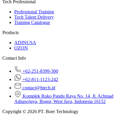
Tech Professional
Professional Training
Tech Talent Delivery
Training Catalogue
Products
ADINUSA
OZON
Contact Info
+62-251-8399-300
+62-811-1123-242
contact@btech.id
Komplek Ruko Pandu Raya No. 14, Jl. Achmad
Adnawijaya, Bogor, West Java, Indonesia 16152
Copyright © 2026 PT. Boer Technology