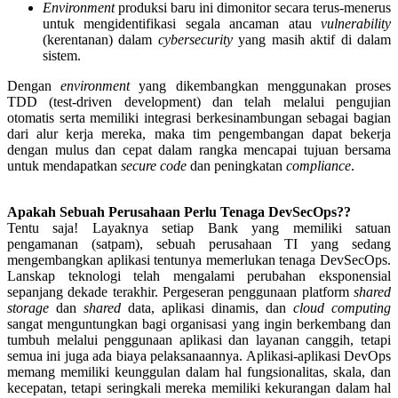
Environment
produksi baru ini dimonitor secara terus-menerus
untuk mengidentifikasi segala ancaman atau
vulnerability
(kerentanan) dalam
cybersecurity
yang masih aktif di dalam
sistem.
Dengan
environment
yang dikembangkan menggunakan proses
TDD (test-driven development) dan telah melalui pengujian
otomatis serta memiliki integrasi berkesinambungan sebagai bagian
dari alur kerja mereka, maka tim pengembangan dapat bekerja
dengan mulus dan cepat dalam rangka mencapai tujuan bersama
untuk mendapatkan
secure code
dan peningkatan
compliance
.
Apakah Sebuah Perusahaan Perlu Tenaga DevSecOps??
Tentu saja! Layaknya setiap Bank yang memiliki satuan
pengamanan (satpam), sebuah perusahaan TI yang sedang
mengembangkan aplikasi tentunya memerlukan tenaga DevSecOps.
Lanskap teknologi telah mengalami perubahan eksponensial
sepanjang dekade terakhir. Pergeseran penggunaan platform
shared
storage
dan
shared
data, aplikasi dinamis, dan
cloud computing
sangat menguntungkan bagi organisasi yang ingin berkembang dan
tumbuh melalui penggunaan aplikasi dan layanan canggih, tetapi
semua ini juga ada biaya pelaksanaannya. Aplikasi-aplikasi DevOps
memang memiliki keunggulan dalam hal fungsionalitas, skala, dan
kecepatan, tetapi seringkali mereka memiliki kekurangan dalam hal