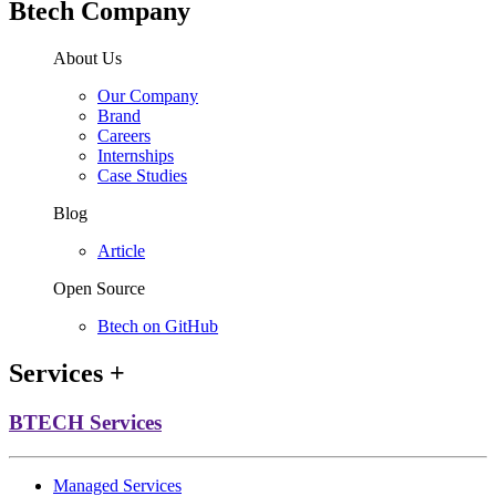
Btech Company
About Us
Our Company
Brand
Careers
Internships
Case Studies
Blog
Article
Open Source
Btech on GitHub
Services
+
BTECH Services
Managed Services