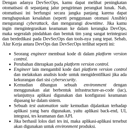
Dengan adanya DevSecOps, kamu dapat melihat peningkatan
otomatisasi di sepanjang jalur pengiriman perangkat lunak. Nah,
otomatisasi ini berfungsi secara jangka panjang karena dapat
menghapuskan kesalahan (seperti penggunaan otomasi Ansible)
mengurangi
cyberattack
, dan mengurangi
downtime
. Jika kamu
ingin mengintegrasikan keamanan ke dalam kerangka DevOps,
maka segeralah pindahkan dan bentuk tim yang sangat terintegrasi
dan berdedikasi pada DevSecOps dan tools-nya yang tepat. Sebab,
Alur Kerja antara DevOps dan DevSecOps terlihat seperti ini:
Seorang
engineer
membuat kode di dalam
platform version
control
.
Perubahan diterapkan pada
platform version control
.
Engineer
lain mengambil kode dari
platform version control
dan melakukan analisis kode untuk mengidentifikasi jika ada
kekurangan dari sisi
cybersecurity
.
Kemudian dibangun sebuah
environment
dengan
menggunakan alat berbentuk infrastructure-as-code (iac),
selanjutnya aplikasi digunakan dan konfigurasi keamanan
dipasang ke dalam sistem.
Sebuah
test automation suite
kemudian dijalankan terhadap
aplikasi yang baru digunakan, yaitu aplikasi back-end, UI,
integrasi, tes keamanan dan API.
Jika berhasil lolos dari tes ini, maka aplikasi-aplikasi tersebut
akan digunakan untuk
environment
produksi.