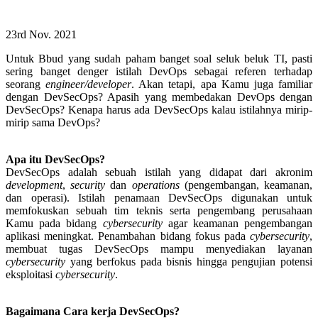
23rd Nov. 2021
Untuk Bbud yang sudah paham banget soal seluk beluk TI, pasti
sering banget denger istilah DevOps sebagai referen terhadap
seorang
engineer/developer
. Akan tetapi, apa Kamu juga familiar
dengan DevSecOps? Apasih yang membedakan DevOps dengan
DevSecOps? Kenapa harus ada DevSecOps kalau istilahnya mirip-
mirip sama DevOps?
Apa itu DevSecOps?
DevSecOps adalah sebuah istilah yang didapat dari akronim
development
,
security
dan
operations
(pengembangan, keamanan,
dan operasi). Istilah penamaan DevSecOps digunakan untuk
memfokuskan sebuah tim teknis serta pengembang perusahaan
Kamu pada bidang
cybersecurity
agar keamanan pengembangan
aplikasi meningkat. Penambahan bidang fokus pada
cybersecurity
,
membuat tugas DevSecOps mampu menyediakan layanan
cybersecurity
yang berfokus pada bisnis hingga pengujian potensi
eksploitasi
cybersecurity
.
Bagaimana Cara kerja DevSecOps?