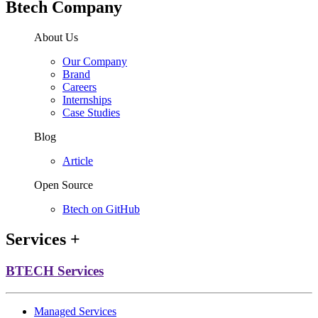
Btech Company
About Us
Our Company
Brand
Careers
Internships
Case Studies
Blog
Article
Open Source
Btech on GitHub
Services
+
BTECH Services
Managed Services