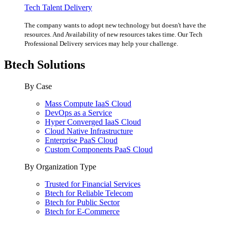
Tech Talent Delivery
The company wants to adopt new technology but doesn't have the
resources. And Availability of new resources takes time. Our Tech
Professional Delivery services may help your challenge.
Btech Solutions
By Case
Mass Compute IaaS Cloud
DevOps as a Service
Hyper Converged IaaS Cloud
Cloud Native Infrastructure
Enterprise PaaS Cloud
Custom Components PaaS Cloud
By Organization Type
Trusted for Financial Services
Btech for Reliable Telecom
Btech for Public Sector
Btech for E-Commerce