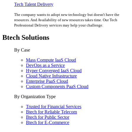
Tech Talent Delivery
The company wants to adopt new technology but doesn't have the
resources. And Availability of new resources takes time. Our Tech
Professional Delivery services may help your challenge.
Btech Solutions
By Case
Mass Compute IaaS Cloud
DevOps as a Service
Hyper Converged IaaS Cloud
Cloud Native Infrastructure
Enterprise PaaS Cloud
Custom Components PaaS Cloud
By Organization Type
Trusted for Financial Services
Btech for Reliable Telecom
Btech for Public Sector
Btech for E-Commerce