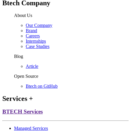
Btech Company
About Us
Our Company
Brand
Careers
Internships
Case Studies
Blog
Article
Open Source
Btech on GitHub
Services
+
BTECH Services
Managed Services