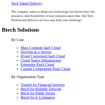
Tech Talent Delivery
The company wants to adopt new technology but doesn't have the
resources. And Availability of new resources takes time. Our Tech
Professional Delivery services may help your challenge.
Btech Solutions
By Case
Mass Compute IaaS Cloud
DevOps as a Service
Hyper Converged IaaS Cloud
Cloud Native Infrastructure
Enterprise PaaS Cloud
Custom Components PaaS Cloud
By Organization Type
Trusted for Financial Services
Btech for Reliable Telecom
Btech for Public Sector
Btech for E-Commerce