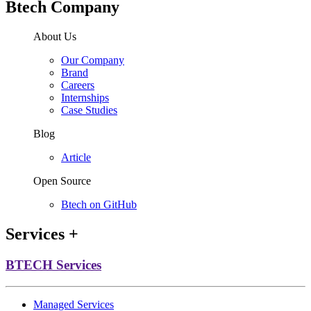
Btech Company
About Us
Our Company
Brand
Careers
Internships
Case Studies
Blog
Article
Open Source
Btech on GitHub
Services
+
BTECH Services
Managed Services