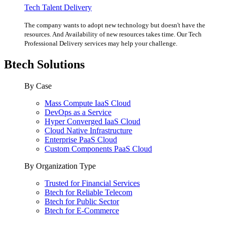
Tech Talent Delivery
The company wants to adopt new technology but doesn't have the
resources. And Availability of new resources takes time. Our Tech
Professional Delivery services may help your challenge.
Btech Solutions
By Case
Mass Compute IaaS Cloud
DevOps as a Service
Hyper Converged IaaS Cloud
Cloud Native Infrastructure
Enterprise PaaS Cloud
Custom Components PaaS Cloud
By Organization Type
Trusted for Financial Services
Btech for Reliable Telecom
Btech for Public Sector
Btech for E-Commerce