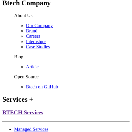
Btech Company
About Us
Our Company
Brand
Careers
Internships
Case Studies
Blog
Article
Open Source
Btech on GitHub
Services
+
BTECH Services
Managed Services