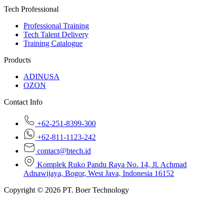
Tech Professional
Professional Training
Tech Talent Delivery
Training Catalogue
Products
ADINUSA
OZON
Contact Info
+62-251-8399-300
+62-811-1123-242
contact@btech.id
Komplek Ruko Pandu Raya No. 14, Jl. Achmad
Adnawijaya, Bogor, West Java, Indonesia 16152
Copyright © 2026 PT. Boer Technology