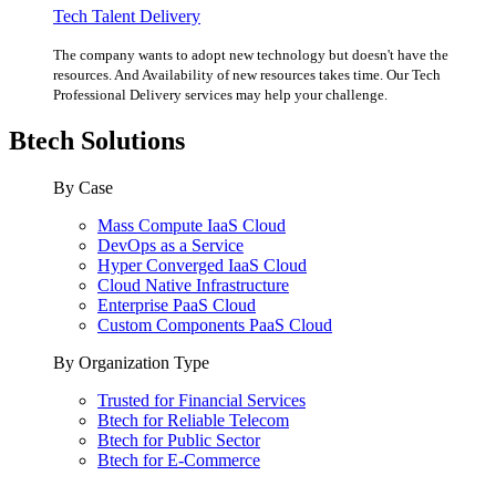
Tech Talent Delivery
The company wants to adopt new technology but doesn't have the
resources. And Availability of new resources takes time. Our Tech
Professional Delivery services may help your challenge.
Btech Solutions
By Case
Mass Compute IaaS Cloud
DevOps as a Service
Hyper Converged IaaS Cloud
Cloud Native Infrastructure
Enterprise PaaS Cloud
Custom Components PaaS Cloud
By Organization Type
Trusted for Financial Services
Btech for Reliable Telecom
Btech for Public Sector
Btech for E-Commerce