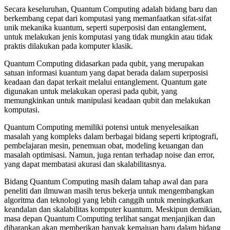
Secara keseluruhan, Quantum Computing adalah bidang baru dan
berkembang cepat dari komputasi yang memanfaatkan sifat-sifat
unik mekanika kuantum, seperti superposisi dan entanglement,
untuk melakukan jenis komputasi yang tidak mungkin atau tidak
praktis dilakukan pada komputer klasik.
Quantum Computing didasarkan pada qubit, yang merupakan
satuan informasi kuantum yang dapat berada dalam superposisi
keadaan dan dapat terkait melalui entanglement. Quantum gate
digunakan untuk melakukan operasi pada qubit, yang
memungkinkan untuk manipulasi keadaan qubit dan melakukan
komputasi.
Quantum Computing memiliki potensi untuk menyelesaikan
masalah yang kompleks dalam berbagai bidang seperti kriptografi,
pembelajaran mesin, penemuan obat, modeling keuangan dan
masalah optimisasi. Namun, juga rentan terhadap noise dan error,
yang dapat membatasi akurasi dan skalabilitasnya.
Bidang Quantum Computing masih dalam tahap awal dan para
peneliti dan ilmuwan masih terus bekerja untuk mengembangkan
algoritma dan teknologi yang lebih canggih untuk meningkatkan
keandalan dan skalabilitas komputer kuantum. Meskipun demikian,
masa depan Quantum Computing terlihat sangat menjanjikan dan
diharapkan akan memberikan banyak kemajuan baru dalam bidang