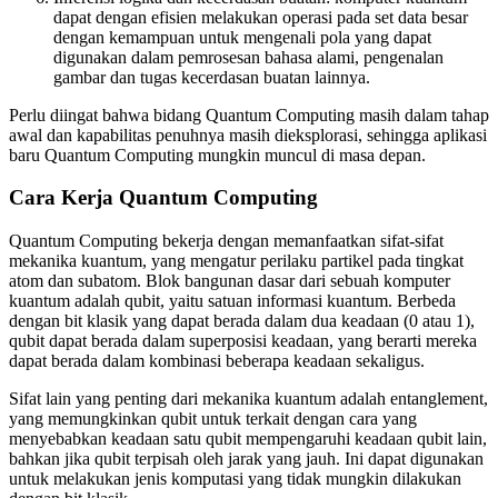
dapat dengan efisien melakukan operasi pada set data besar
dengan kemampuan untuk mengenali pola yang dapat
digunakan dalam pemrosesan bahasa alami, pengenalan
gambar dan tugas kecerdasan buatan lainnya.
Perlu diingat bahwa bidang Quantum Computing masih dalam tahap
awal dan kapabilitas penuhnya masih dieksplorasi, sehingga aplikasi
baru Quantum Computing mungkin muncul di masa depan.
Cara Kerja Quantum Computing
Quantum Computing bekerja dengan memanfaatkan sifat-sifat
mekanika kuantum, yang mengatur perilaku partikel pada tingkat
atom dan subatom. Blok bangunan dasar dari sebuah komputer
kuantum adalah qubit, yaitu satuan informasi kuantum. Berbeda
dengan bit klasik yang dapat berada dalam dua keadaan (0 atau 1),
qubit dapat berada dalam superposisi keadaan, yang berarti mereka
dapat berada dalam kombinasi beberapa keadaan sekaligus.
Sifat lain yang penting dari mekanika kuantum adalah entanglement,
yang memungkinkan qubit untuk terkait dengan cara yang
menyebabkan keadaan satu qubit mempengaruhi keadaan qubit lain,
bahkan jika qubit terpisah oleh jarak yang jauh. Ini dapat digunakan
untuk melakukan jenis komputasi yang tidak mungkin dilakukan