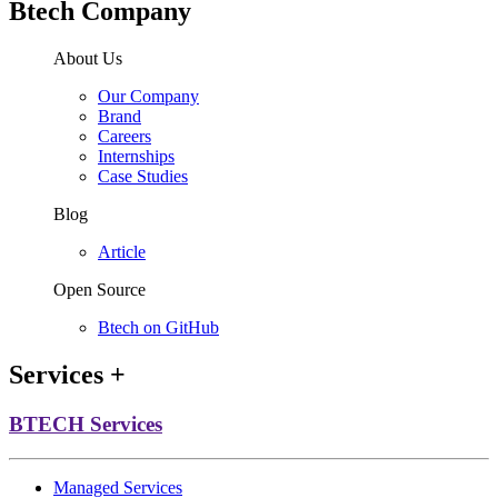
Btech Company
About Us
Our Company
Brand
Careers
Internships
Case Studies
Blog
Article
Open Source
Btech on GitHub
Services
+
BTECH Services
Managed Services