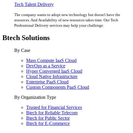
Tech Talent Delivery
The company wants to adopt new technology but doesn't have the
resources. And Availability of new resources takes time. Our Tech
Professional Delivery services may help your challenge.
Btech Solutions
By Case
Mass Compute IaaS Cloud
DevOps as a Service
Hyper Converged IaaS Cloud
Cloud Native Infrastructure
Enterprise PaaS Cloud
Custom Components PaaS Cloud
By Organization Type
Trusted for Financial Services
Btech for Reliable Telecom
Btech for Public Sector
Btech for E-Commerce