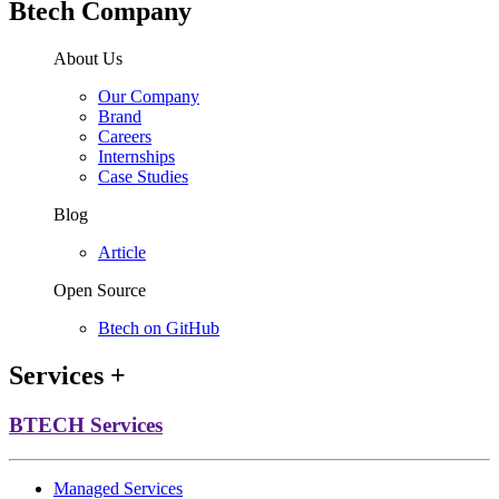
Btech Company
About Us
Our Company
Brand
Careers
Internships
Case Studies
Blog
Article
Open Source
Btech on GitHub
Services
+
BTECH Services
Managed Services