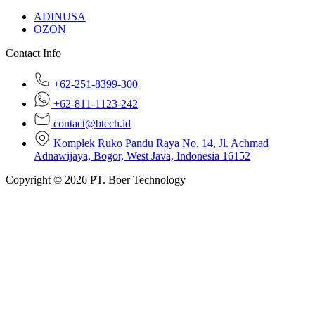
ADINUSA
OZON
Contact Info
+62-251-8399-300
+62-811-1123-242
contact@btech.id
Komplek Ruko Pandu Raya No. 14, Jl. Achmad
Adnawijaya, Bogor, West Java, Indonesia 16152
Copyright © 2026 PT. Boer Technology