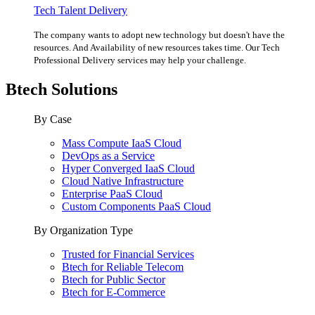
Tech Talent Delivery
The company wants to adopt new technology but doesn't have the
resources. And Availability of new resources takes time. Our Tech
Professional Delivery services may help your challenge.
Btech Solutions
By Case
Mass Compute IaaS Cloud
DevOps as a Service
Hyper Converged IaaS Cloud
Cloud Native Infrastructure
Enterprise PaaS Cloud
Custom Components PaaS Cloud
By Organization Type
Trusted for Financial Services
Btech for Reliable Telecom
Btech for Public Sector
Btech for E-Commerce