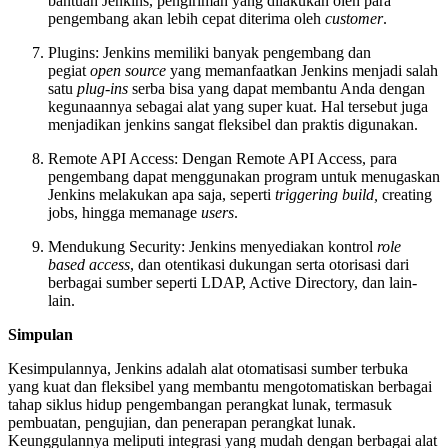
bantuan Jenkins, pengiriman yang dilakukan oleh para
pengembang akan lebih cepat diterima oleh
customer
.
Plugins: Jenkins memiliki banyak pengembang dan
pegiat
open source
yang memanfaatkan Jenkins menjadi salah
satu
plug-ins
serba bisa yang dapat membantu Anda dengan
kegunaannya sebagai alat yang super kuat. Hal tersebut juga
menjadikan jenkins sangat fleksibel dan praktis digunakan.
Remote API Access: Dengan Remote API Access, para
pengembang dapat menggunakan program untuk menugaskan
Jenkins melakukan apa saja, seperti
triggering build,
creating
jobs, hingga memanage
users
.
Mendukung Security: Jenkins menyediakan kontrol
role
based access
, dan otentikasi dukungan serta otorisasi dari
berbagai sumber seperti LDAP, Active Directory, dan lain-
lain.
Simpulan
Kesimpulannya, Jenkins adalah alat otomatisasi sumber terbuka
yang kuat dan fleksibel yang membantu mengotomatiskan berbagai
tahap siklus hidup pengembangan perangkat lunak, termasuk
pembuatan, pengujian, dan penerapan perangkat lunak.
Keunggulannya meliputi integrasi yang mudah dengan berbagai alat