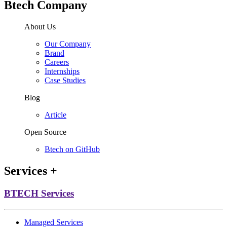
Btech Company
About Us
Our Company
Brand
Careers
Internships
Case Studies
Blog
Article
Open Source
Btech on GitHub
Services
+
BTECH Services
Managed Services