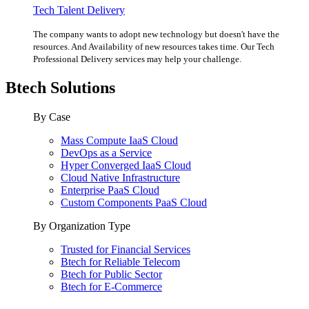
Tech Talent Delivery
The company wants to adopt new technology but doesn't have the
resources. And Availability of new resources takes time. Our Tech
Professional Delivery services may help your challenge.
Btech Solutions
By Case
Mass Compute IaaS Cloud
DevOps as a Service
Hyper Converged IaaS Cloud
Cloud Native Infrastructure
Enterprise PaaS Cloud
Custom Components PaaS Cloud
By Organization Type
Trusted for Financial Services
Btech for Reliable Telecom
Btech for Public Sector
Btech for E-Commerce