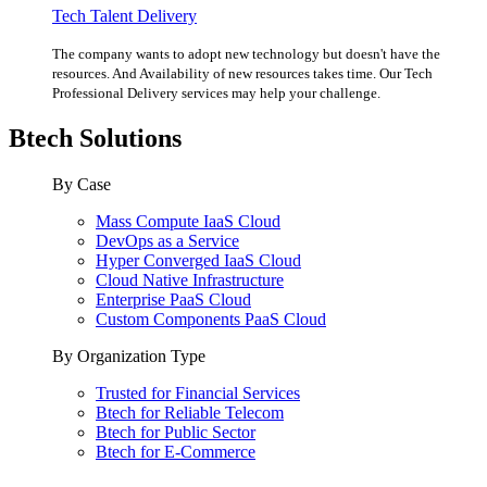
Tech Talent Delivery
The company wants to adopt new technology but doesn't have the
resources. And Availability of new resources takes time. Our Tech
Professional Delivery services may help your challenge.
Btech Solutions
By Case
Mass Compute IaaS Cloud
DevOps as a Service
Hyper Converged IaaS Cloud
Cloud Native Infrastructure
Enterprise PaaS Cloud
Custom Components PaaS Cloud
By Organization Type
Trusted for Financial Services
Btech for Reliable Telecom
Btech for Public Sector
Btech for E-Commerce