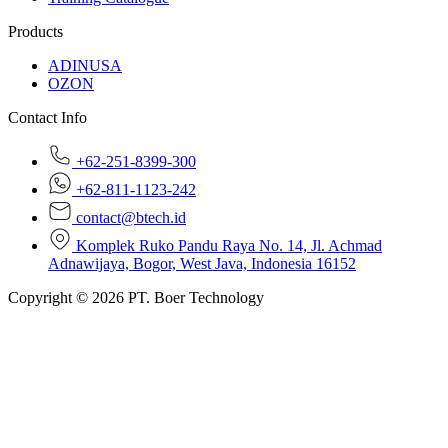
Products
ADINUSA
OZON
Contact Info
+62-251-8399-300
+62-811-1123-242
contact@btech.id
Komplek Ruko Pandu Raya No. 14, Jl. Achmad
Adnawijaya, Bogor, West Java, Indonesia 16152
Copyright © 2026 PT. Boer Technology