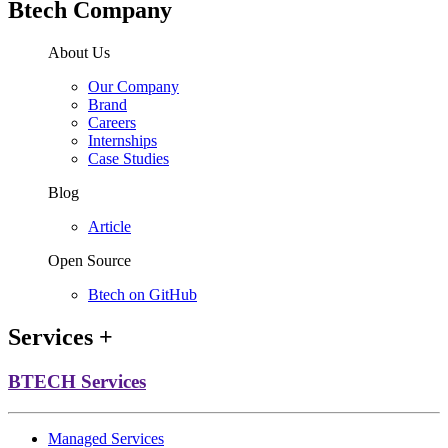
Btech Company
About Us
Our Company
Brand
Careers
Internships
Case Studies
Blog
Article
Open Source
Btech on GitHub
Services
+
BTECH Services
Managed Services