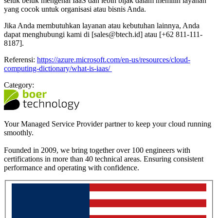
seluk beluk mengenai IaaS dan lebih bijak dalam memilih layanan
yang cocok untuk organisasi atau bisnis Anda.
Jika Anda membutuhkan layanan atau kebutuhan lainnya, Anda
dapat menghubungi kami di [sales@btech.id] atau [+62 811-111-
8187].
Referensi:
https://azure.microsoft.com/en-us/resources/cloud-
computing-dictionary/what-is-iaas/
Category:
Your Managed Service Provider partner to keep your cloud running
smoothly.
Founded in 2009, we bring together over 100 engineers with
certifications in more than 40 technical areas. Ensuring consistent
performance and operating with confidence.