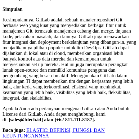
Simpulan
Kesimpulannya, GitLab adalah sebuah manajer repositori Git
berbasis web yang kuat yang menyediakan berbagai fitur untuk
manajemen Git, termasuk manajemen cabang dan merge, tinjauan
kode, pelacakan masalah, dan lainnya. GitLab juga menawarkan
fitur integrasi dan deployment berkelanjutan yang dibangun-in, yang
menjadikannya pilihan populer untuk tim DevOps. GitLab dapat
dijalankan di lokal atau di cloud, memberikan organisasi lebih
banyak kontrol atas data mereka dan kemampuan untuk
menyesuaikan set up mereka. Hal ini juga merupakan perangkat
lunak open-source dan memiliki komunitas pengguna dan
pengembang yang besar dan aktif. Menggunakan GitLab dalam
lingkungan TI dapat memberikan tim dengan kerjasama yang lebih
baik, alur kerja yang terkoordinasi, efisiensi yang meningkat,
keamanan yang lebih baik, visibilitas yang lebih baik, fleksibilitas,
integrasi, dan skalabilitas.
Apabila Anda ada pertanyaan mengenai GitLab atau Anda butuh
License dari GitLab, Anda dapat menghubungi kami
di
[sales@btech.id] atau [+62 811-111-8187].
Baca juga:
ELASTIC: DEFINISI, FUNGSI, DAN
KEUNTUNGANNYA