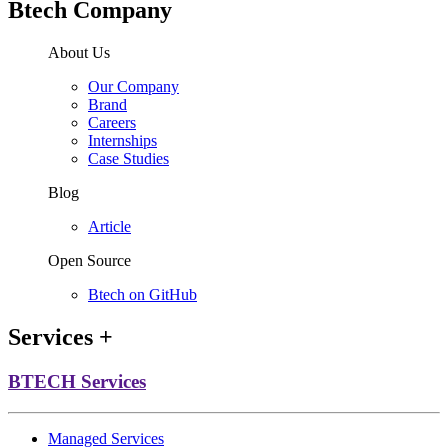
Btech Company
About Us
Our Company
Brand
Careers
Internships
Case Studies
Blog
Article
Open Source
Btech on GitHub
Services
+
BTECH Services
Managed Services