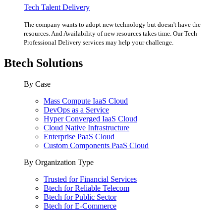
Tech Talent Delivery
The company wants to adopt new technology but doesn't have the
resources. And Availability of new resources takes time. Our Tech
Professional Delivery services may help your challenge.
Btech Solutions
By Case
Mass Compute IaaS Cloud
DevOps as a Service
Hyper Converged IaaS Cloud
Cloud Native Infrastructure
Enterprise PaaS Cloud
Custom Components PaaS Cloud
By Organization Type
Trusted for Financial Services
Btech for Reliable Telecom
Btech for Public Sector
Btech for E-Commerce