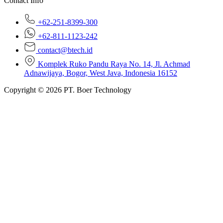
Contact Info
+62-251-8399-300
+62-811-1123-242
contact@btech.id
Komplek Ruko Pandu Raya No. 14, Jl. Achmad
Adnawijaya, Bogor, West Java, Indonesia 16152
Copyright © 2026 PT. Boer Technology