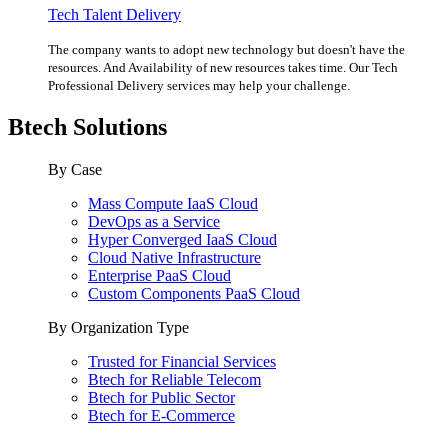
Tech Talent Delivery
The company wants to adopt new technology but doesn't have the
resources. And Availability of new resources takes time. Our Tech
Professional Delivery services may help your challenge.
Btech Solutions
By Case
Mass Compute IaaS Cloud
DevOps as a Service
Hyper Converged IaaS Cloud
Cloud Native Infrastructure
Enterprise PaaS Cloud
Custom Components PaaS Cloud
By Organization Type
Trusted for Financial Services
Btech for Reliable Telecom
Btech for Public Sector
Btech for E-Commerce