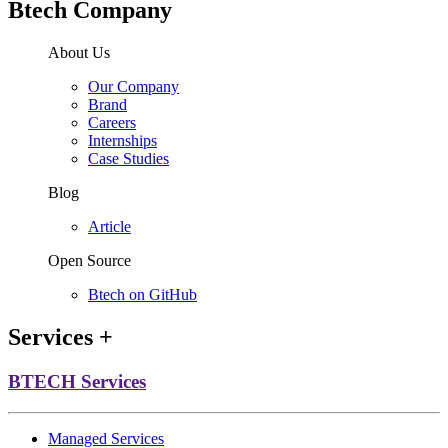
Btech Company
About Us
Our Company
Brand
Careers
Internships
Case Studies
Blog
Article
Open Source
Btech on GitHub
Services
+
BTECH Services
Managed Services