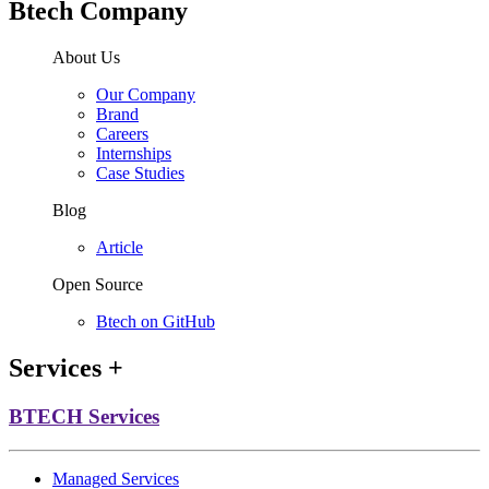
Btech Company
About Us
Our Company
Brand
Careers
Internships
Case Studies
Blog
Article
Open Source
Btech on GitHub
Services
+
BTECH Services
Managed Services