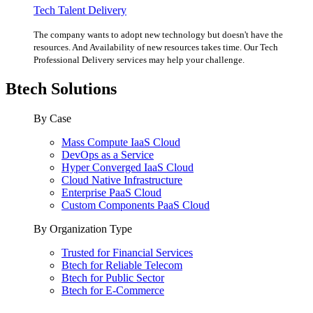
Tech Talent Delivery
The company wants to adopt new technology but doesn't have the
resources. And Availability of new resources takes time. Our Tech
Professional Delivery services may help your challenge.
Btech Solutions
By Case
Mass Compute IaaS Cloud
DevOps as a Service
Hyper Converged IaaS Cloud
Cloud Native Infrastructure
Enterprise PaaS Cloud
Custom Components PaaS Cloud
By Organization Type
Trusted for Financial Services
Btech for Reliable Telecom
Btech for Public Sector
Btech for E-Commerce