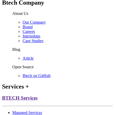
Btech Company
About Us
Our Company
Brand
Careers
Internships
Case Studies
Blog
Article
Open Source
Btech on GitHub
Services
+
BTECH Services
Managed Services