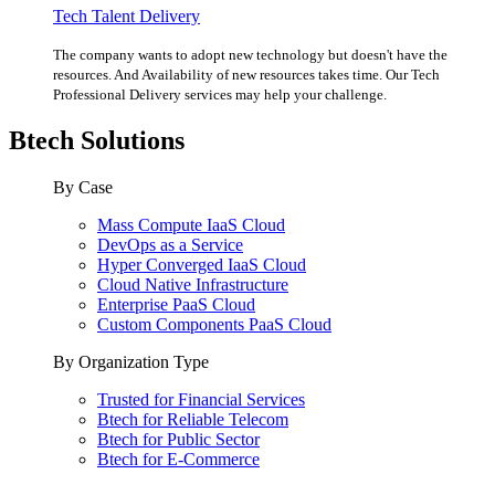
Tech Talent Delivery
The company wants to adopt new technology but doesn't have the
resources. And Availability of new resources takes time. Our Tech
Professional Delivery services may help your challenge.
Btech Solutions
By Case
Mass Compute IaaS Cloud
DevOps as a Service
Hyper Converged IaaS Cloud
Cloud Native Infrastructure
Enterprise PaaS Cloud
Custom Components PaaS Cloud
By Organization Type
Trusted for Financial Services
Btech for Reliable Telecom
Btech for Public Sector
Btech for E-Commerce