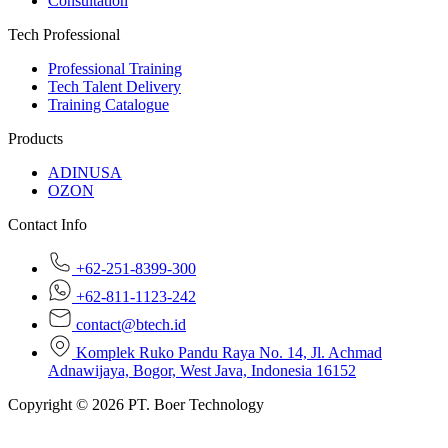
Consultation
Tech Professional
Professional Training
Tech Talent Delivery
Training Catalogue
Products
ADINUSA
OZON
Contact Info
+62-251-8399-300
+62-811-1123-242
contact@btech.id
Komplek Ruko Pandu Raya No. 14, Jl. Achmad
Adnawijaya, Bogor, West Java, Indonesia 16152
Copyright © 2026 PT. Boer Technology