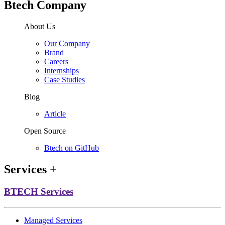
Btech Company
About Us
Our Company
Brand
Careers
Internships
Case Studies
Blog
Article
Open Source
Btech on GitHub
Services
+
BTECH Services
Managed Services