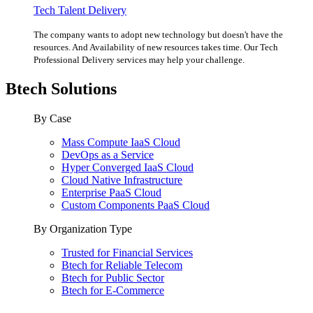
Tech Talent Delivery
The company wants to adopt new technology but doesn't have the
resources. And Availability of new resources takes time. Our Tech
Professional Delivery services may help your challenge.
Btech Solutions
By Case
Mass Compute IaaS Cloud
DevOps as a Service
Hyper Converged IaaS Cloud
Cloud Native Infrastructure
Enterprise PaaS Cloud
Custom Components PaaS Cloud
By Organization Type
Trusted for Financial Services
Btech for Reliable Telecom
Btech for Public Sector
Btech for E-Commerce