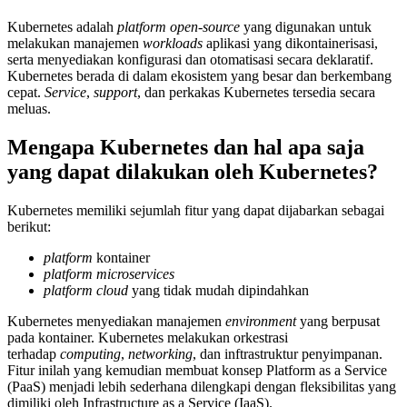
Kubernetes adalah
platform open-source
yang digunakan untuk
melakukan manajemen
workloads
aplikasi yang dikontainerisasi,
serta menyediakan konfigurasi dan otomatisasi secara deklaratif.
Kubernetes berada di dalam ekosistem yang besar dan berkembang
cepat.
Service
,
support
, dan perkakas Kubernetes tersedia secara
meluas.
Mengapa Kubernetes dan hal apa saja
yang dapat dilakukan oleh Kubernetes?
Kubernetes memiliki sejumlah fitur yang dapat dijabarkan sebagai
berikut:
platform
kontainer
platform microservices
platform cloud
yang tidak mudah dipindahkan
Kubernetes menyediakan manajemen
environment
yang berpusat
pada kontainer. Kubernetes melakukan orkestrasi
terhadap
computing
,
networking
, dan inftrastruktur penyimpanan.
Fitur inilah yang kemudian membuat konsep Platform as a Service
(PaaS) menjadi lebih sederhana dilengkapi dengan fleksibilitas yang
dimiliki oleh Infrastructure as a Service (IaaS).