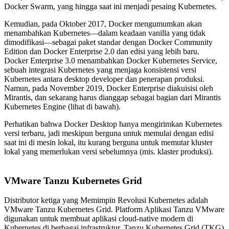
Docker Swarm, yang hingga saat ini menjadi pesaing Kubernetes.
Kemudian, pada Oktober 2017, Docker mengumumkan akan
menambahkan Kubernetes—dalam keadaan vanilla yang tidak
dimodifikasi—sebagai paket standar dengan Docker Community
Edition dan Docker Enterprise 2.0 dan edisi yang lebih baru.
Docker Enterprise 3.0 menambahkan Docker Kubernetes Service,
sebuah integrasi Kubernetes yang menjaga konsistensi versi
Kubernetes antara desktop developer dan penerapan produksi.
Namun, pada November 2019, Docker Enterprise diakuisisi oleh
Mirantis, dan sekarang harus dianggap sebagai bagian dari Mirantis
Kubernetes Engine (lihat di bawah).
Perhatikan bahwa Docker Desktop hanya mengirimkan Kubernetes
versi terbaru, jadi meskipun berguna untuk memulai dengan edisi
saat ini di mesin lokal, itu kurang berguna untuk memutar kluster
lokal yang memerlukan versi sebelumnya (mis. klaster produksi).
VMware Tanzu Kubernetes Grid
Distributor ketiga yang Memimpin Revolusi Kubernetes adalah
VMware Tanzu Kubernetes Grid. Platform Aplikasi Tanzu VMware
digunakan untuk membuat aplikasi cloud-native modern di
Kubernetes di berbagai infrastruktur. Tanzu Kubernetes Grid (TKG)