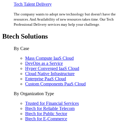
Tech Talent Delivery
The company wants to adopt new technology but doesn't have the
resources. And Availability of new resources takes time. Our Tech
Professional Delivery services may help your challenge.
Btech Solutions
By Case
Mass Compute IaaS Cloud
DevOps as a Service
Hyper Converged IaaS Cloud
Cloud Native Infrastructure
Enterprise PaaS Cloud
Custom Components PaaS Cloud
By Organization Type
Trusted for Financial Services
Btech for Reliable Telecom
Btech for Public Sector
Btech for E-Commerce