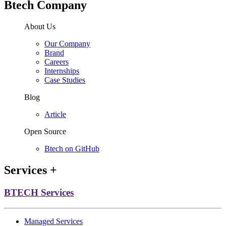
Btech Company
About Us
Our Company
Brand
Careers
Internships
Case Studies
Blog
Article
Open Source
Btech on GitHub
Services
+
BTECH Services
Managed Services