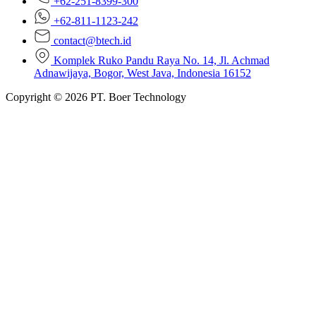
+62-251-8399-300
+62-811-1123-242
contact@btech.id
Komplek Ruko Pandu Raya No. 14, Jl. Achmad
Adnawijaya, Bogor, West Java, Indonesia 16152
Copyright © 2026 PT. Boer Technology